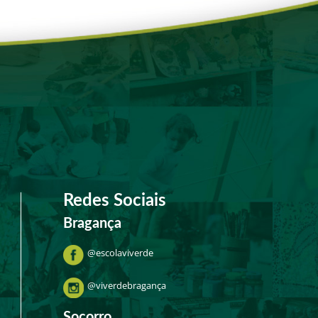
Redes Sociais
Bragança
@escolaviverde
@viverdebragança
Socorro