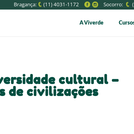
Bragança:
(11) 4031-1172
Socorro:
(
A Viverde
Cursos
versidade cultural –
s de civilizações