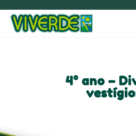
4° ano – Di
vestígio