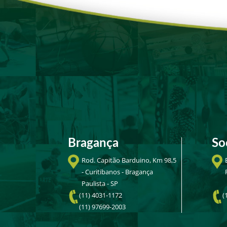
Bragança
So
Rod. Capitão Barduino, Km 98,5
- Curitibanos - Bragança
Paulista - SP
(11) 4031-1172
(
(11) 97699-2003