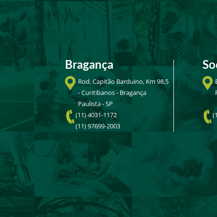
Bragança
So
Rod. Capitão Barduino, Km 98,5
- Curitibanos - Bragança
Paulista - SP
(11) 4031-1172
(
(11) 97699-2003