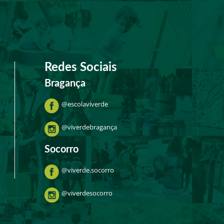
Redes Sociais
Bragança
@escolaviverde
@viverdebragança
Socorro
@viverde.socorro
@viverdesocorro