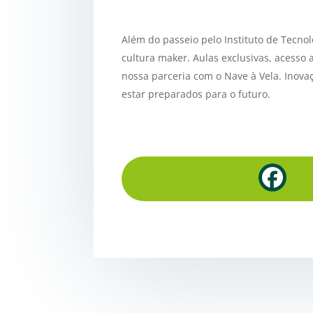
Além do passeio pelo Instituto de Tecno
cultura maker. Aulas exclusivas, acesso 
nossa parceria com o Nave à Vela. Inov
estar preparados para o futuro.
F
a
c
e
b