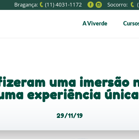
Bragança:
(11) 4031-1172
Socorro:
(
A Viverde
Cursos
fizeram uma imersão 
uma experiência única
29/11/19