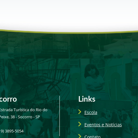
d
e
I
r
n
corro
Links
Estrada Turística do Rio do
Escola
Peixe, 38 - Socorro - SP
Eventos e Notícias
19) 3895-5054
Contato