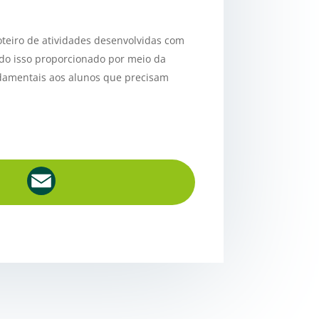
oteiro de atividades desenvolvidas com
tudo isso proporcionado por meio da
ndamentais aos alunos que precisam
E
m
a
i
l