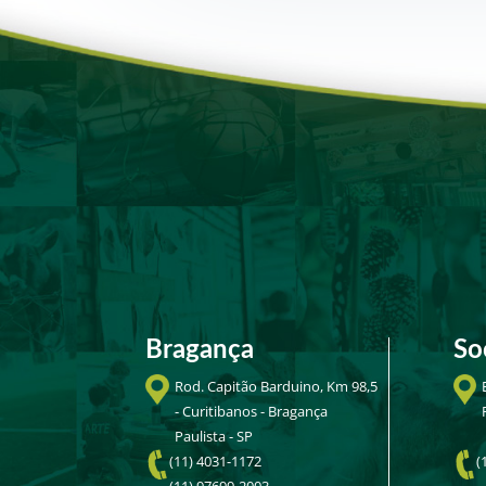
o
o
k
Bragança
So
Rod. Capitão Barduino, Km 98,5
- Curitibanos - Bragança
Paulista - SP
(11) 4031-1172
(
(11) 97699-2003