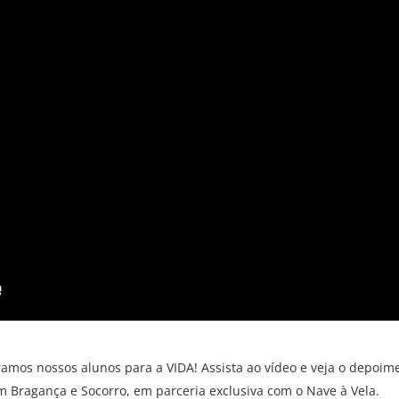
ramos nossos alunos para a VIDA! Assista ao vídeo e veja o depo
m Bragança e Socorro, em parceria exclusiva com o Nave à Vela.