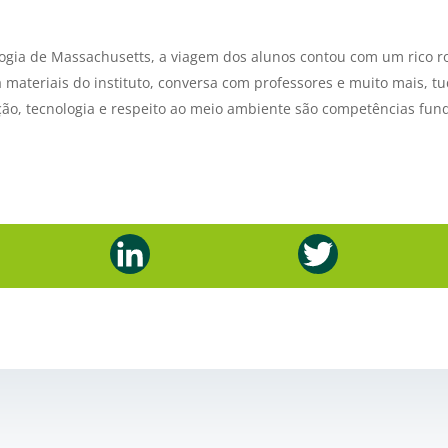
logia de Massachusetts, a viagem dos alunos contou com um rico r
a materiais do instituto, conversa com professores e muito mais, 
ação, tecnologia e respeito ao meio ambiente são competências fu
L
T
i
w
n
i
k
t
e
t