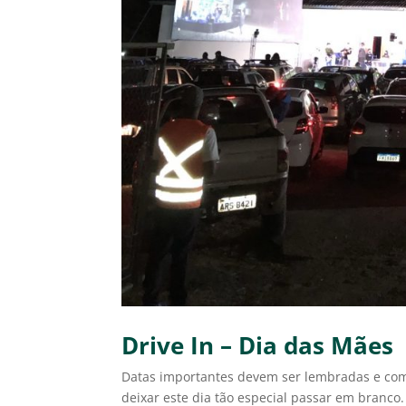
Drive In – Dia das Mães
Datas importantes devem ser lembradas e co
deixar este dia tão especial passar em branc