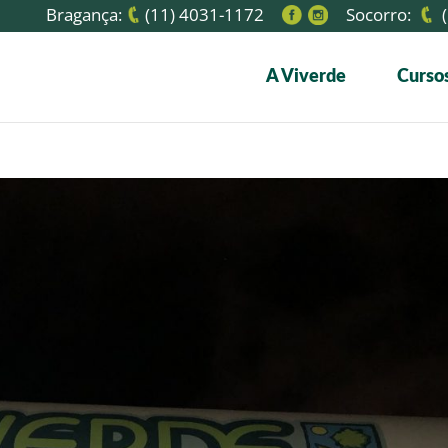
Bragança:
(11) 4031-1172
Socorro:
(
A Viverde
Cursos