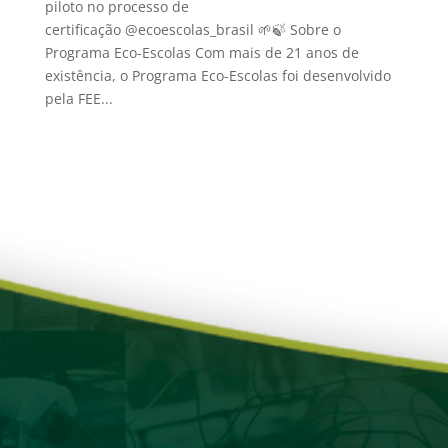
piloto no processo de
certificação @ecoescolas_brasil 🌱🍃 Sobre o
Programa Eco-Escolas Com mais de 21 anos de
existência, o Programa Eco-Escolas foi desenvolvido
pela FEE...